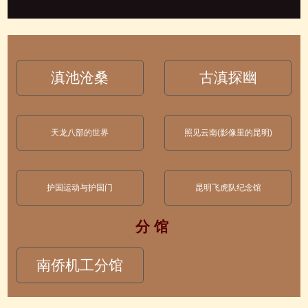
滇池沧桑
古滇探幽
天龙八部的世界
照见云南(影像里的昆明)
护国运动与护国门
昆明飞虎队纪念馆
分 馆
南侨机工分馆