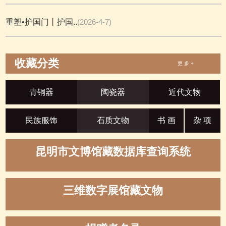
重塑•护国门丨护国..
(2026-4-7)
收藏分类
更 多 +
青铜器
陶瓷器
近代文物
民族服饰
石质文物
书 画
杂 项
昆明市文博馆藏数据库查询系统
三维数字展馆藏文物