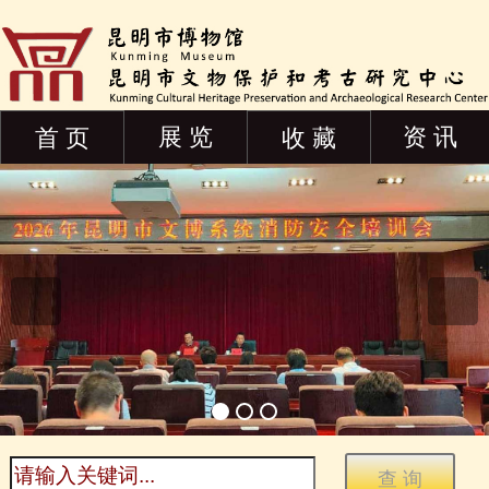
展 览
资 讯
首 页
收 藏