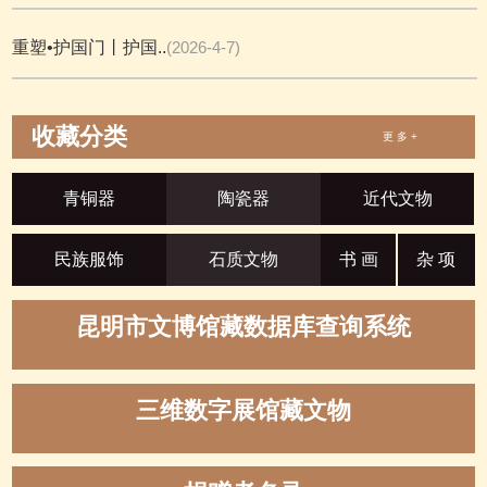
重塑•护国门丨护国..
(2026-4-7)
收藏分类
更 多 +
青铜器
陶瓷器
近代文物
民族服饰
石质文物
书 画
杂 项
昆明市文博馆藏数据库查询系统
三维数字展馆藏文物