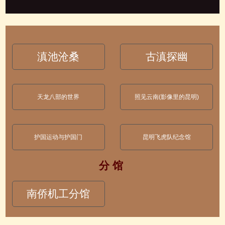
滇池沧桑
古滇探幽
天龙八部的世界
照见云南(影像里的昆明)
护国运动与护国门
昆明飞虎队纪念馆
分 馆
南侨机工分馆