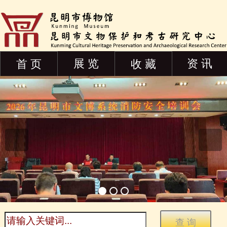
展 览
资 讯
首 页
收 藏