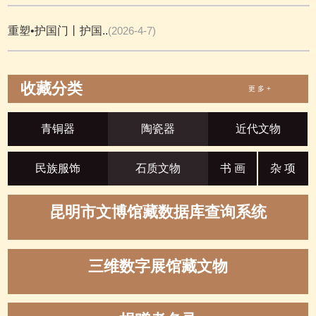
重塑•护国门丨护国..
(2026-4-7)
收藏分类
更 多 +
青铜器
陶瓷器
近代文物
民族服饰
石质文物
书 画
杂 项
昆明市文博馆藏数据库查询系统
三维数字展馆藏文物