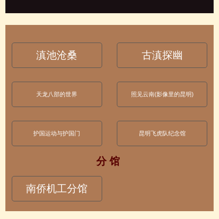
滇池沧桑
古滇探幽
天龙八部的世界
照见云南(影像里的昆明)
护国运动与护国门
昆明飞虎队纪念馆
分 馆
南侨机工分馆