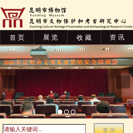
展 览
资 讯
首 页
收 藏