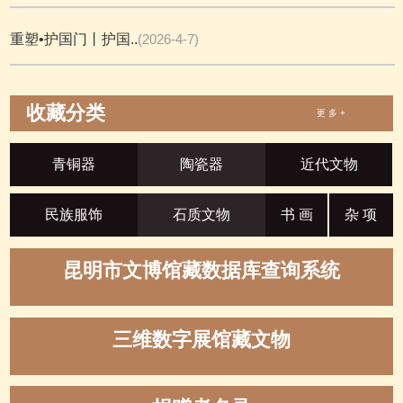
重塑•护国门丨护国..
(2026-4-7)
收藏分类
更 多 +
青铜器
陶瓷器
近代文物
民族服饰
石质文物
书 画
杂 项
昆明市文博馆藏数据库查询系统
三维数字展馆藏文物