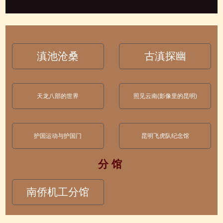
滇池沧桑
古滇探幽
天龙八部的世界
照见云南(影像里的昆明)
护国运动与护国门
昆明飞虎队纪念馆
分 馆
南侨机工分馆