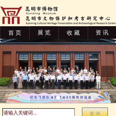
展 览
资 讯
首 页
收 藏