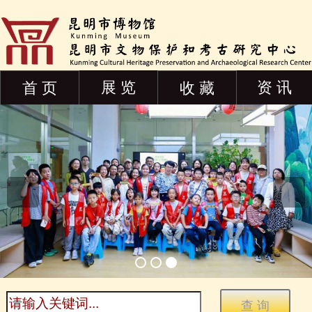
展 览
资 讯
首 页
收 藏