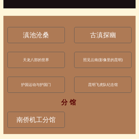
滇池沧桑
古滇探幽
天龙八部的世界
照见云南(影像里的昆明)
护国运动与护国门
昆明飞虎队纪念馆
分 馆
南侨机工分馆