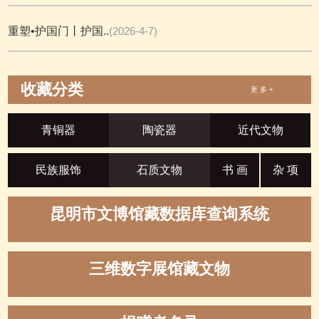
重塑•护国门丨护国..
(2026-4-7)
收藏分类
更 多 +
青铜器
陶瓷器
近代文物
民族服饰
石质文物
书 画
杂 项
昆明市文博馆藏数据库查询系统
三维数字展馆藏文物