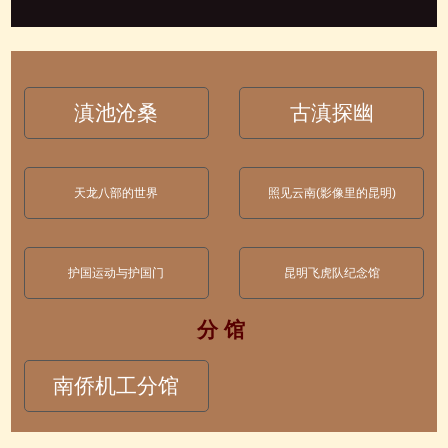
滇池沧桑
古滇探幽
天龙八部的世界
照见云南(影像里的昆明)
护国运动与护国门
昆明飞虎队纪念馆
分 馆
南侨机工分馆