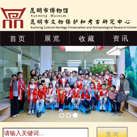
展 览
资 讯
首 页
收 藏