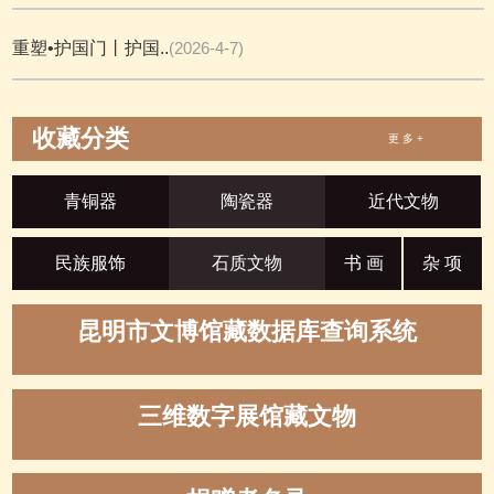
重塑•护国门丨护国..
(2026-4-7)
收藏分类
更 多 +
青铜器
陶瓷器
近代文物
民族服饰
石质文物
书 画
杂 项
昆明市文博馆藏数据库查询系统
三维数字展馆藏文物