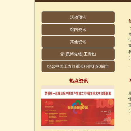
活动预告
馆内资讯
其他资讯
党(昆博先锋)工青妇
[
纪念中国工农红军长征胜利90周年
热点资讯
[