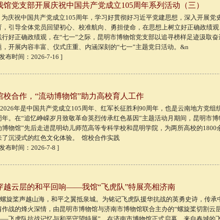
我馆党支部开展庆祝中国共产党成立105周年系列活动（三）
为庆祝中国共产党成立105周年，学习好贯彻好习近平党建思想，深入开展党
育，引导全体党员回望初心、校准航向、勇担使命，在思想上树立好正确政绩观
践行好正确政绩观，在“七一”之际，昆明市博物馆党支部以追寻榜样足迹汲取奋
题，开展内容丰富、仪式庄重、内涵深刻的“七一”主题党日活动。&n
 发布时间：2026-7-16 ]
馆校合作，“流动博物馆”助力高校育人工作
2026年是中国共产党成立105周年、红军长征胜利90周年，也是云南地方党组织
周年。在“追忆峥嵘岁月致敬革命英烈传承红色基因”主题活动月期间，昆明市博
动博物馆”先后走进昆明幼儿师范高等专科学校和昆明学院，为两所高校的1800
来了沉浸式的红色文化体验。 馆校合作实践
 发布时间：2026-7-8 ]
穿越云层的和平回响——我馆“飞虎队”特展亮相济南
螺旋桨声越山海，和平之翼抵泉城。为铭记飞虎队援华抗战的英勇史诗，传承
肩作战的烽火深情，由昆明市博物馆与济南市博物馆联合主办的“螺旋桨切割云
——飞虎队抗战记忆与和平守望特展”，在济南市博物馆正式启幕。来自春城的