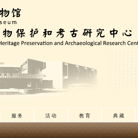
服 务
活 动
教 育
典 藏