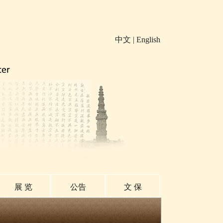
中文
|
English
展 览
公告
文 保