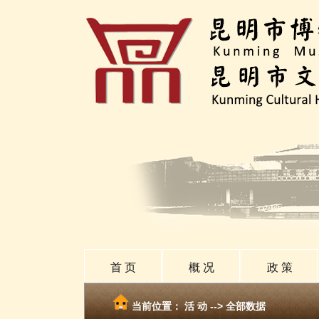
首 页
概 况
政 策
当前位置：
活 动
-->
全部数据