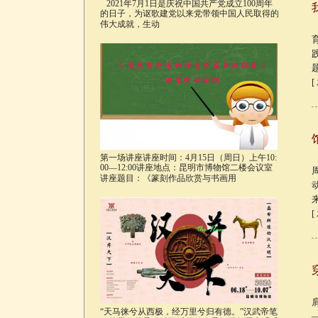
2021年7月1日是庆祝中国共产党成立100周年
的日子，为讴歌建党以来党带领中国人民取得的
伟大成就，生动
[
第一场讲座讲座时间：4月15日（周日）上午10:
00—12:00讲座地点：昆明市博物馆二楼会议室
讲座题目：《篆刻作品欣赏与书画用
[
“天马徕兮从西极，经万里兮归有德。”汉武帝笔