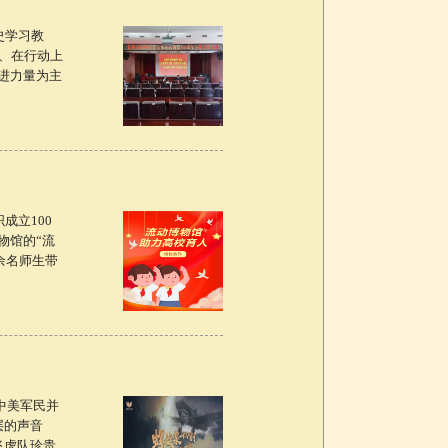
史学习教
、在行动上
进力量为主
成立100
物馆的“流
余名师生带
中美军民并
层的声音
飞虎队珍贵