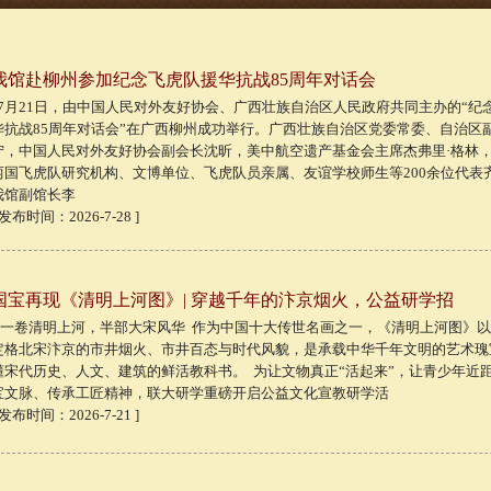
我馆赴柳州参加纪念飞虎队援华抗战85周年对话会
7月21日，由中国人民对外友好协会、广西壮族自治区人民政府共同主办的“纪
华抗战85周年对话会”在广西柳州成功举行。广西壮族自治区党委常委、自治区
宁，中国人民对外友好协会副会长沈昕，美中航空遗产基金会主席杰弗里·格林
两国飞虎队研究机构、文博单位、飞虎队员亲属、友谊学校师生等200余位代表
我馆副馆长李
 发布时间：2026-7-28 ]
国宝再现《清明上河图》| 穿越千年的汴京烟火，公益研学招
一卷清明上河，半部大宋风华 作为中国十大传世名画之一，《清明上河图》以
定格北宋汴京的市井烟火、市井百态与时代风貌，是承载中华千年文明的艺术瑰
懂宋代历史、人文、建筑的鲜活教科书。 为让文物真正“活起来”，让青少年近
宝文脉、传承工匠精神，联大研学重磅开启公益文化宣教研学活
 发布时间：2026-7-21 ]