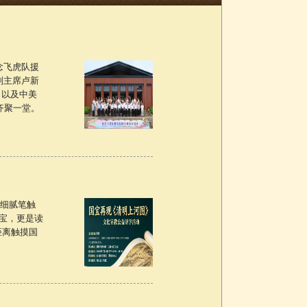
念飞虎队援
副主席卢新
，以及中美
齐聚一堂。
细腻笔触
宝，更是读
距离触摸国