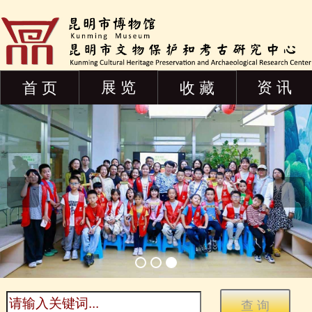
展 览
资 讯
首 页
收 藏