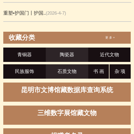
重塑•护国门丨护国..
(2026-4-7)
收藏分类
更 多 +
青铜器
陶瓷器
近代文物
民族服饰
石质文物
书 画
杂 项
昆明市文博馆藏数据库查询系统
三维数字展馆藏文物