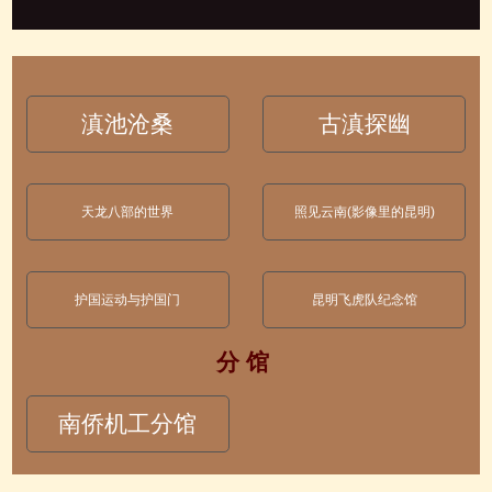
滇池沧桑
古滇探幽
天龙八部的世界
照见云南(影像里的昆明)
护国运动与护国门
昆明飞虎队纪念馆
分 馆
南侨机工分馆