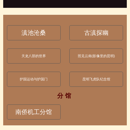
滇池沧桑
古滇探幽
天龙八部的世界
照见云南(影像里的昆明)
护国运动与护国门
昆明飞虎队纪念馆
分 馆
南侨机工分馆