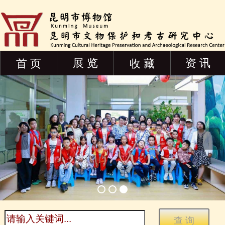
展 览
资 讯
首 页
收 藏