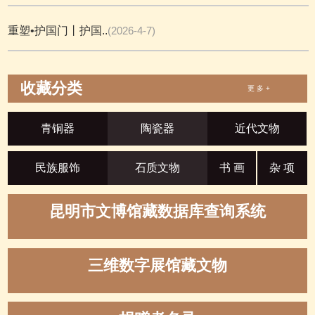
重塑•护国门丨护国..
(2026-4-7)
收藏分类
更 多 +
青铜器
陶瓷器
近代文物
民族服饰
石质文物
书 画
杂 项
昆明市文博馆藏数据库查询系统
三维数字展馆藏文物