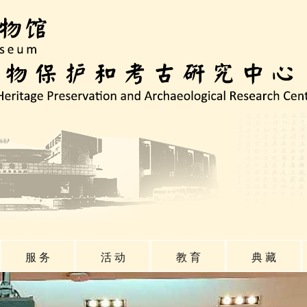
服 务
活 动
教 育
典 藏