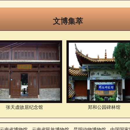
文博集萃
张天虚故居纪念馆
郑和公园碑林馆
云南省博物馆
云南省民族博物馆
昆明动物博物馆
中国国家