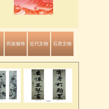
民族服饰
近代文物
石质文物