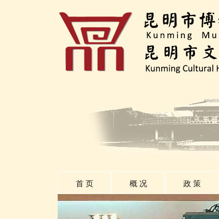
首 页
概 况
政 策