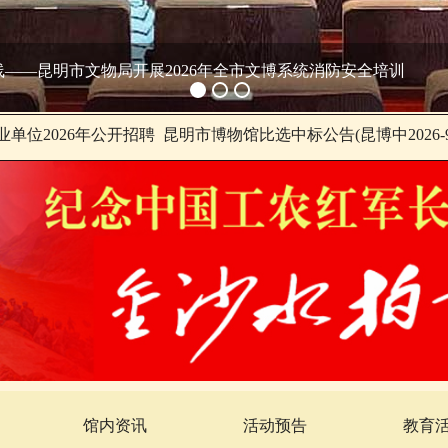
——昆明市文物局开展2026年全市文博系统消防安全培训
单位2026年公开招聘
昆明市博物馆比选中标公告(昆博中2026-9
馆内资讯
活动预告
教育