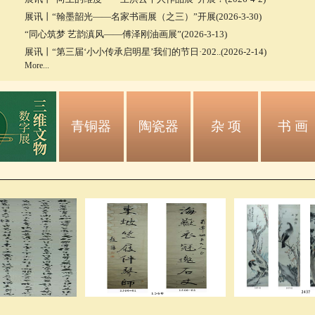
展讯丨“翰墨韶光——名家书画展（之三）”开展(2026-3-30)
“同心筑梦 艺韵滇风——傅泽刚油画展”(2026-3-13)
展讯丨“第三届‘小小传承启明星’我们的节日·202..(2026-2-14)
More...
青铜器
陶瓷器
杂 项
书 画