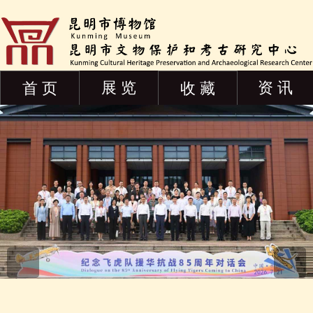
展 览
资 讯
首 页
收 藏