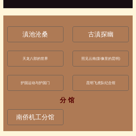
滇池沧桑
古滇探幽
天龙八部的世界
照见云南(影像里的昆明)
护国运动与护国门
昆明飞虎队纪念馆
分 馆
南侨机工分馆