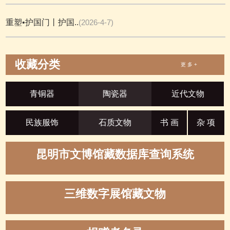
重塑•护国门丨护国..
(2026-4-7)
收藏分类
更 多 +
青铜器
陶瓷器
近代文物
民族服饰
石质文物
书 画
杂 项
昆明市文博馆藏数据库查询系统
三维数字展馆藏文物