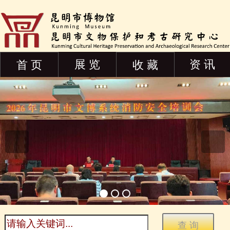
展 览
资 讯
首 页
收 藏