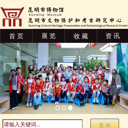
展 览
资 讯
首 页
收 藏