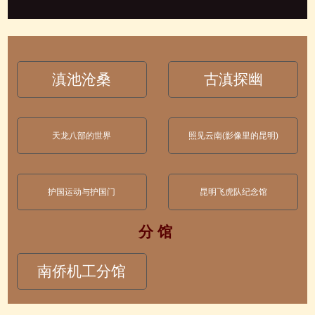
滇池沧桑
古滇探幽
天龙八部的世界
照见云南(影像里的昆明)
护国运动与护国门
昆明飞虎队纪念馆
分 馆
南侨机工分馆