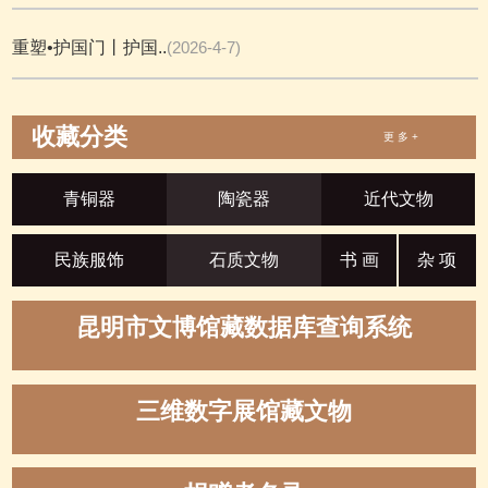
重塑•护国门丨护国..
(2026-4-7)
收藏分类
更 多 +
青铜器
陶瓷器
近代文物
民族服饰
石质文物
书 画
杂 项
昆明市文博馆藏数据库查询系统
三维数字展馆藏文物