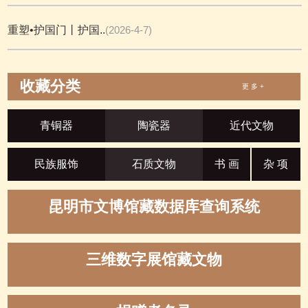
重塑•护国门丨护国..
(2026-4-7)
收藏分类
更 多 +
青铜器
陶瓷器
近代文物
民族服饰
石质文物
书 画
杂 项
昆明市文博馆藏数据库查询系统
三维数字展馆藏文物