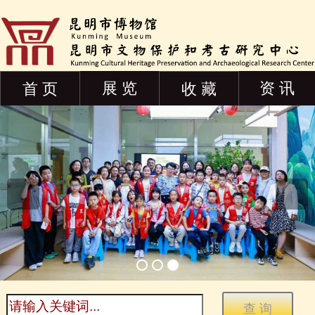
展 览
资 讯
首 页
收 藏