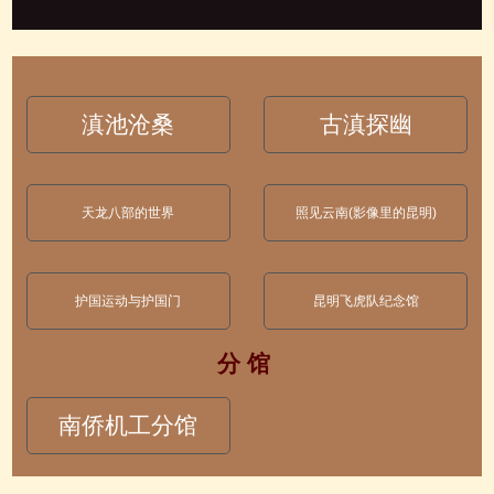
滇池沧桑
古滇探幽
天龙八部的世界
照见云南(影像里的昆明)
护国运动与护国门
昆明飞虎队纪念馆
分 馆
南侨机工分馆