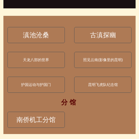
滇池沧桑
古滇探幽
天龙八部的世界
照见云南(影像里的昆明)
护国运动与护国门
昆明飞虎队纪念馆
分 馆
南侨机工分馆