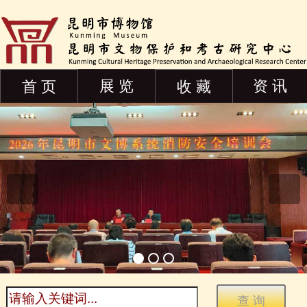
展 览
资 讯
首 页
收 藏