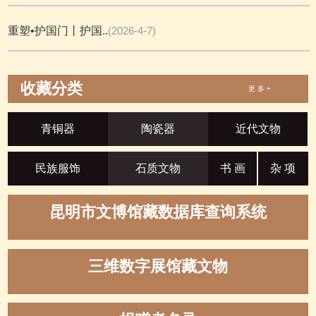
重塑•护国门丨护国..
(2026-4-7)
收藏分类
更 多 +
青铜器
陶瓷器
近代文物
民族服饰
石质文物
书 画
杂 项
昆明市文博馆藏数据库查询系统
三维数字展馆藏文物