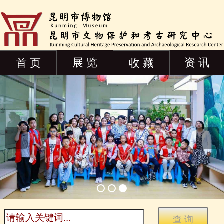
展 览
资 讯
首 页
收 藏