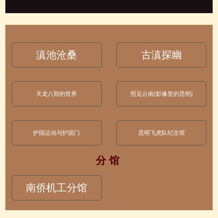
滇池沧桑
古滇探幽
天龙八部的世界
照见云南(影像里的昆明)
护国运动与护国门
昆明飞虎队纪念馆
分 馆
南侨机工分馆