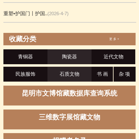
重塑•护国门丨护国..
(2026-4-7)
收藏分类
更 多 +
青铜器
陶瓷器
近代文物
民族服饰
石质文物
书 画
杂 项
昆明市文博馆藏数据库查询系统
三维数字展馆藏文物