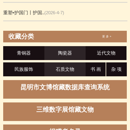
重塑•护国门丨护国..
(2026-4-7)
收藏分类
更 多 +
青铜器
陶瓷器
近代文物
民族服饰
石质文物
书 画
杂 项
昆明市文博馆藏数据库查询系统
三维数字展馆藏文物