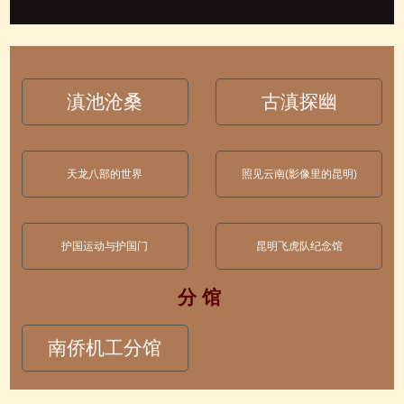
滇池沧桑
古滇探幽
天龙八部的世界
照见云南(影像里的昆明)
护国运动与护国门
昆明飞虎队纪念馆
分 馆
南侨机工分馆