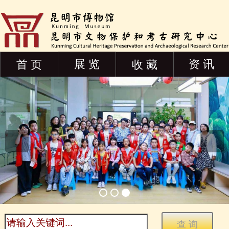
展 览
资 讯
首 页
收 藏