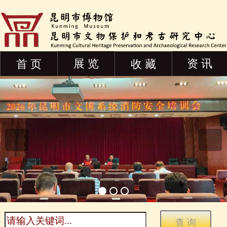
展 览
资 讯
首 页
收 藏