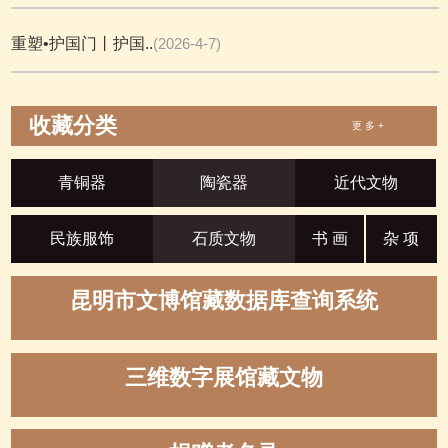
重塑•护国门丨护国..
(2026-4-7)
收藏分类
更 多 +
青铜器
陶瓷器
近代文物
民族服饰
石质文物
书 画
杂 项
昆明市文博馆藏数据库查询系统
三维数字展馆藏文物