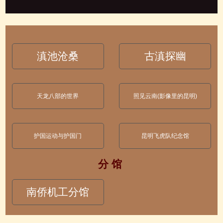
滇池沧桑
古滇探幽
天龙八部的世界
照见云南(影像里的昆明)
护国运动与护国门
昆明飞虎队纪念馆
分 馆
南侨机工分馆