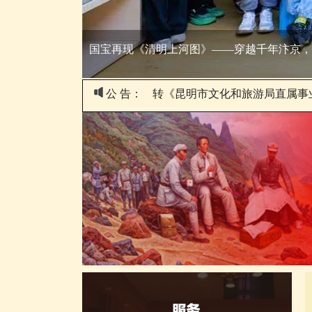
国宝再现《清明上河图》——穿越千年汴京，
公 告：
转《昆明市文化和旅游局直属事业