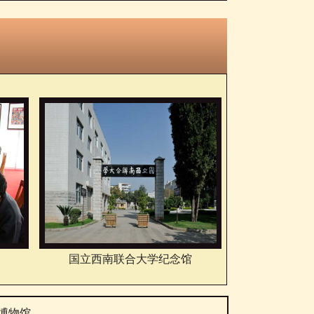
国立西南联合大学纪念馆
博物馆