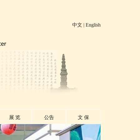
中文
|
English
展 览
公告
文 保