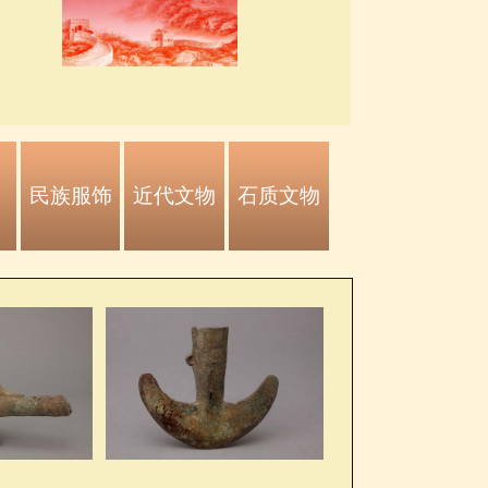
民族服饰
近代文物
石质文物