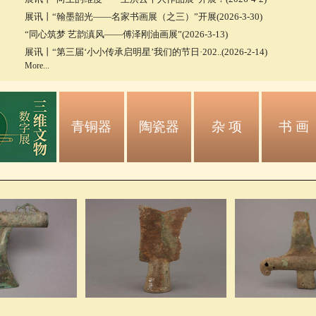
展讯丨“翰墨韶光——名家书画展（之三）”开展(2026-3-30)
“同心筑梦 艺韵滇风——傅泽刚油画展”(2026-3-13)
展讯丨“第三届‘小小传承启明星’我们的节日·202..(2026-2-14)
More...
青铜器
陶瓷器
杂 项
书 画