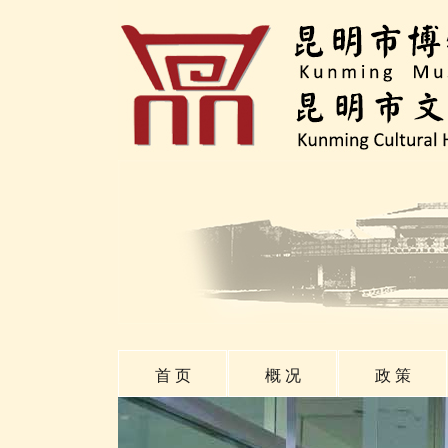
首 页
概 况
政 策