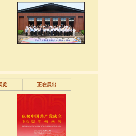
展览
正在展出