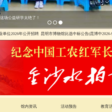
这场公益研学太绝了！
单位2026年公开招聘
昆明市博物馆比选中标公告(昆博中2026-9
馆内资讯
活动预告
教育