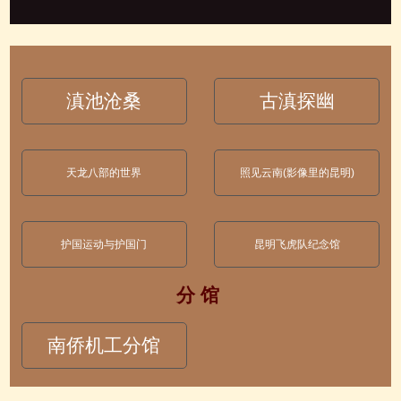
滇池沧桑
古滇探幽
天龙八部的世界
照见云南(影像里的昆明)
护国运动与护国门
昆明飞虎队纪念馆
分 馆
南侨机工分馆