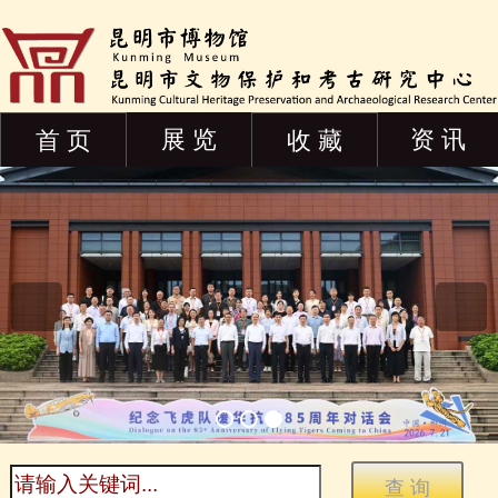
展 览
资 讯
首 页
收 藏