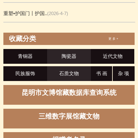
重塑•护国门丨护国..
(2026-4-7)
收藏分类
更 多 +
青铜器
陶瓷器
近代文物
民族服饰
石质文物
书 画
杂 项
昆明市文博馆藏数据库查询系统
三维数字展馆藏文物