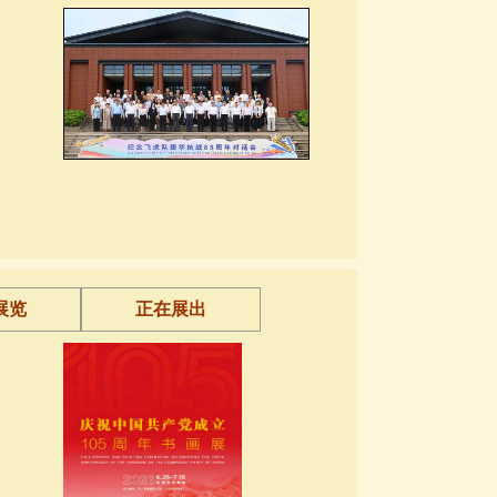
展览
正在展出