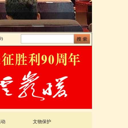
我馆赴柳州参加
)
活动
文物保护