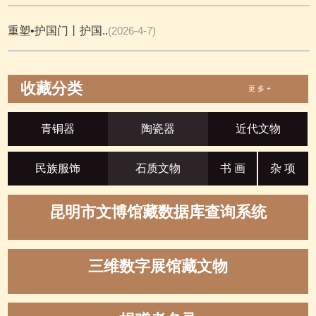
重塑•护国门丨护国..
(2026-4-7)
收藏分类
更 多 +
青铜器
陶瓷器
近代文物
民族服饰
石质文物
书 画
杂 项
昆明市文博馆藏数据库查询系统
三维数字展馆藏文物