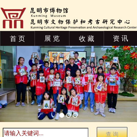
展 览
资 讯
首 页
收 藏