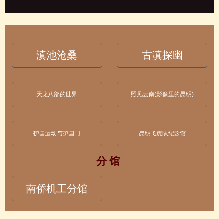
滇池沧桑
古滇探幽
天龙八部的世界
照见云南(影像里的昆明)
护国运动与护国门
昆明飞虎队纪念馆
分 馆
南侨机工分馆