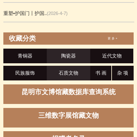
重塑•护国门丨护国..
(2026-4-7)
收藏分类
更 多 +
青铜器
陶瓷器
近代文物
民族服饰
石质文物
书 画
杂 项
昆明市文博馆藏数据库查询系统
三维数字展馆藏文物