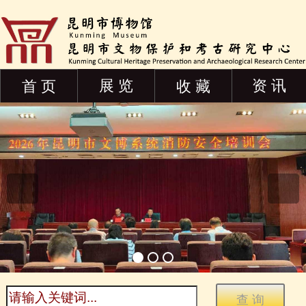
展 览
资 讯
首 页
收 藏