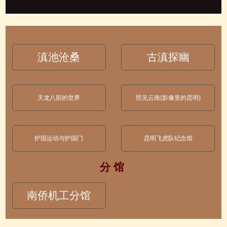
滇池沧桑
古滇探幽
天龙八部的世界
照见云南(影像里的昆明)
护国运动与护国门
昆明飞虎队纪念馆
分 馆
南侨机工分馆