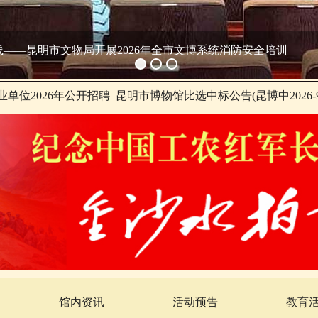
——昆明市文物局开展2026年全市文博系统消防安全培训
单位2026年公开招聘
昆明市博物馆比选中标公告(昆博中2026-9
馆内资讯
活动预告
教育