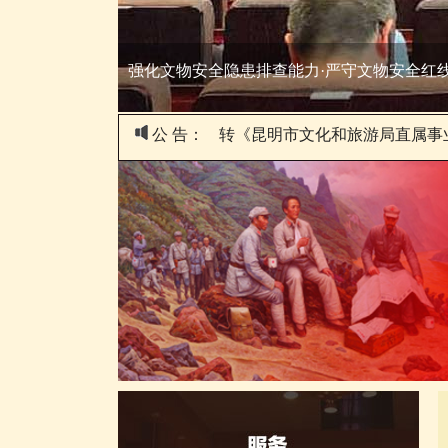
强化文物安全隐患排查能力·严守文物安全红线
公 告：
转《昆明市文化和旅游局直属事业