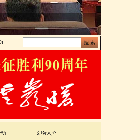
我馆赴柳州参加
)
活动
文物保护