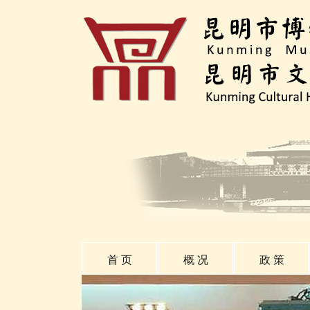
首 页
概 况
政 策