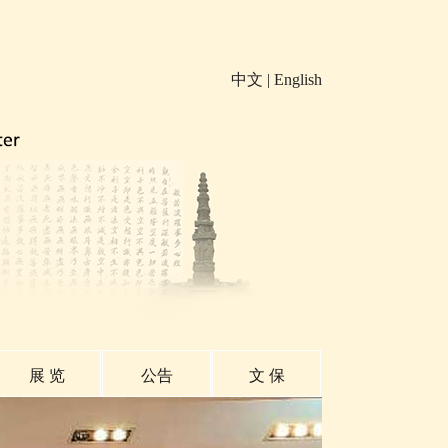
中文
|
English
展 览
公告
文 保