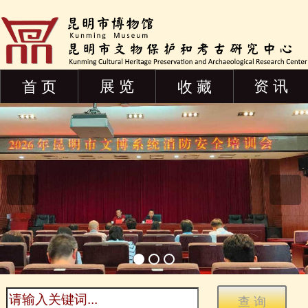
展 览
资 讯
首 页
收 藏