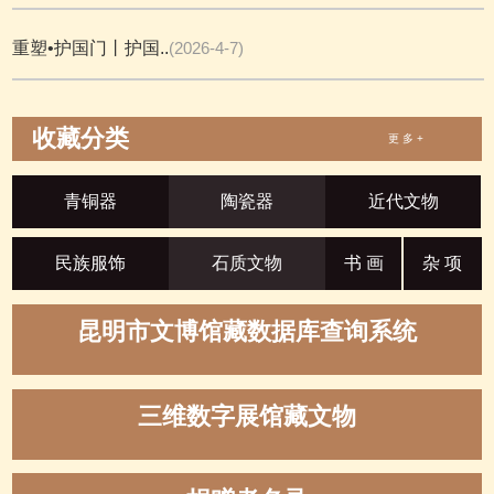
重塑•护国门丨护国..
(2026-4-7)
收藏分类
更 多 +
青铜器
陶瓷器
近代文物
民族服饰
石质文物
书 画
杂 项
昆明市文博馆藏数据库查询系统
三维数字展馆藏文物