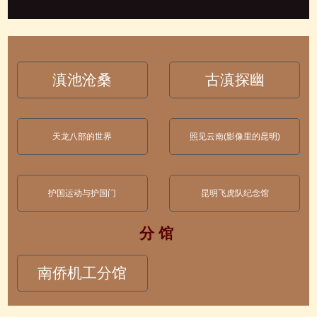
滇池沧桑
古滇探幽
天龙八部的世界
照见云南(影像里的昆明)
护国运动与护国门
昆明飞虎队纪念馆
分 馆
南侨机工分馆