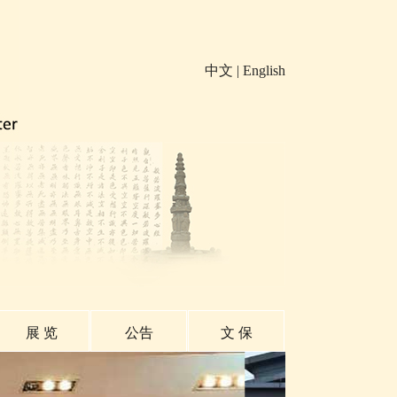
中文
|
English
展 览
公告
文 保