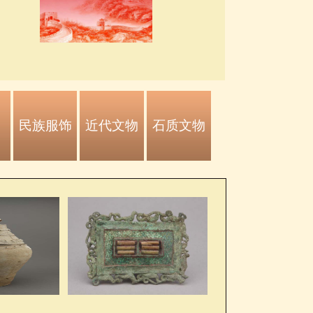
民族服饰
近代文物
石质文物