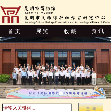
展 览
资 讯
首 页
收 藏