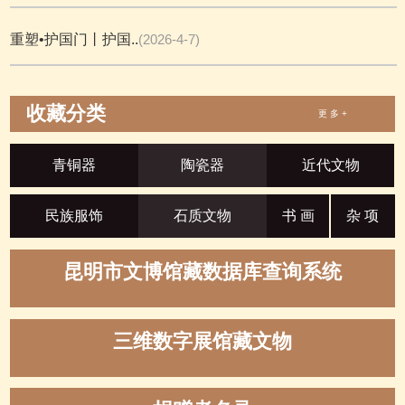
重塑•护国门丨护国..
(2026-4-7)
收藏分类
更 多 +
青铜器
陶瓷器
近代文物
民族服饰
石质文物
书 画
杂 项
昆明市文博馆藏数据库查询系统
三维数字展馆藏文物