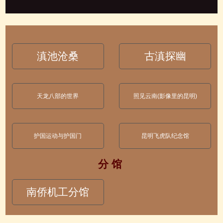
滇池沧桑
古滇探幽
天龙八部的世界
照见云南(影像里的昆明)
护国运动与护国门
昆明飞虎队纪念馆
分 馆
南侨机工分馆