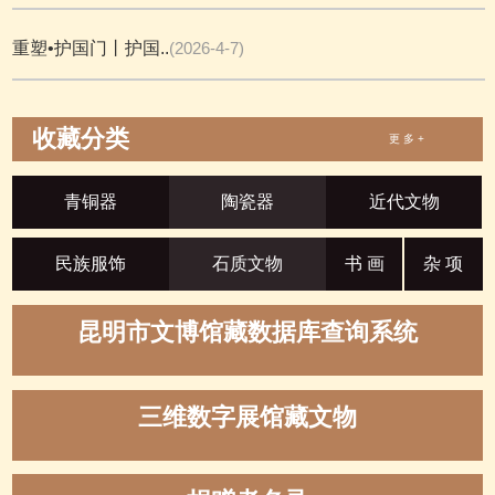
重塑•护国门丨护国..
(2026-4-7)
收藏分类
更 多 +
青铜器
陶瓷器
近代文物
民族服饰
石质文物
书 画
杂 项
昆明市文博馆藏数据库查询系统
三维数字展馆藏文物