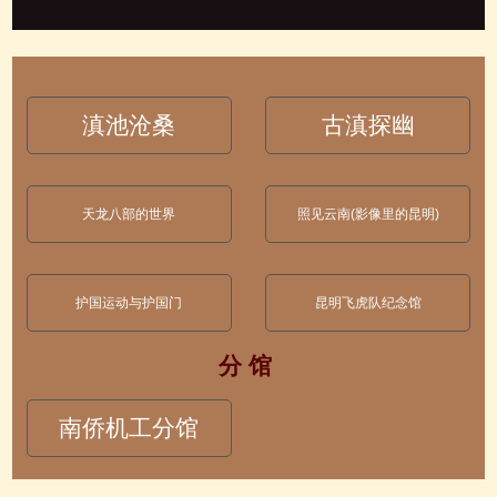
滇池沧桑
古滇探幽
天龙八部的世界
照见云南(影像里的昆明)
护国运动与护国门
昆明飞虎队纪念馆
分 馆
南侨机工分馆