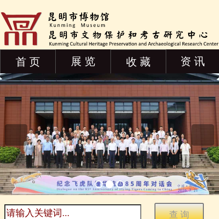
展 览
资 讯
首 页
收 藏