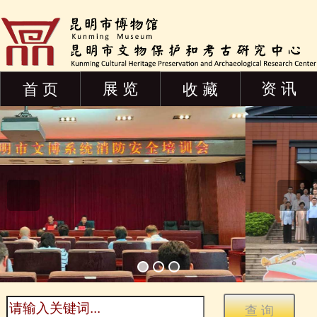
展 览
资 讯
首 页
收 藏