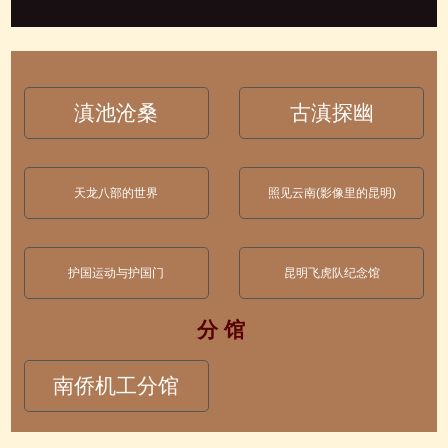
滇池沧桑
古滇探幽
天龙八部的世界
照见云南(影像里的昆明)
护国运动与护国门
昆明飞虎队纪念馆
分 馆
南侨机工分馆