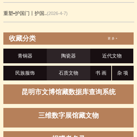
重塑•护国门丨护国..
(2026-4-7)
收藏分类
更 多 +
青铜器
陶瓷器
近代文物
民族服饰
石质文物
书 画
杂 项
昆明市文博馆藏数据库查询系统
三维数字展馆藏文物