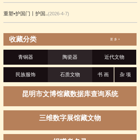
重塑•护国门丨护国..
(2026-4-7)
收藏分类
更 多 +
青铜器
陶瓷器
近代文物
民族服饰
石质文物
书 画
杂 项
昆明市文博馆藏数据库查询系统
三维数字展馆藏文物