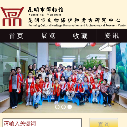
展 览
资 讯
首 页
收 藏