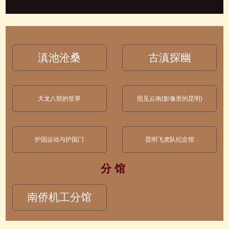
滇池沧桑
古滇探幽
天龙八部的世界
照见云南(影像里的昆明)
护国运动与护国门
昆明飞虎队纪念馆
分 馆
南侨机工分馆