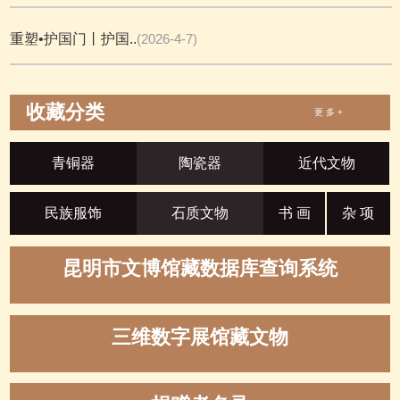
重塑•护国门丨护国..
(2026-4-7)
收藏分类
更 多 +
青铜器
陶瓷器
近代文物
民族服饰
石质文物
书 画
杂 项
昆明市文博馆藏数据库查询系统
三维数字展馆藏文物