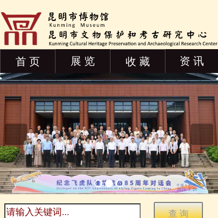
展 览
资 讯
首 页
收 藏