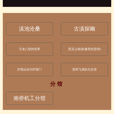
滇池沧桑
古滇探幽
天龙八部的世界
照见云南(影像里的昆明)
护国运动与护国门
昆明飞虎队纪念馆
分 馆
南侨机工分馆