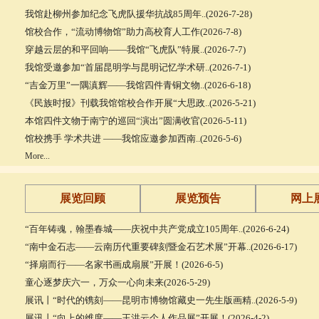
我馆赴柳州参加纪念飞虎队援华抗战85周年..(2026-7-28)
馆校合作，“流动博物馆”助力高校育人工作(2026-7-8)
穿越云层的和平回响——我馆“飞虎队”特展..(2026-7-7)
我馆受邀参加“首届昆明学与昆明记忆学术研..(2026-7-1)
“吉金万里”一隅滇辉——我馆四件青铜文物..(2026-6-18)
《民族时报》刊载我馆馆校合作开展“大思政..(2026-5-21)
本馆四件文物于南宁的巡回“演出”圆满收官(2026-5-11)
馆校携手 学术共进 ——我馆应邀参加西南..(2026-5-6)
More...
展览回顾
展览预告
网上
“百年铸魂，翰墨春城——庆祝中共产党成立105周年..(2026-6-24)
“南中金石志——云南历代重要碑刻暨金石艺术展”开幕..(2026-6-17)
“择扇而行——名家书画成扇展”开展！(2026-6-5)
童心逐梦庆六一，万众一心向未来(2026-5-29)
展讯丨“时代的镌刻——昆明市博物馆藏史一先生版画精..(2026-5-9)
展讯丨“向上的维度——王洪云个人作品展”开展！(2026-4-2)