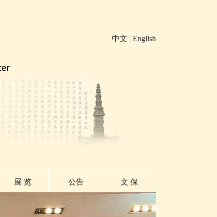
中文
|
English
展 览
公告
文 保