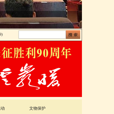
国宝再现《清明
)
活动
文物保护