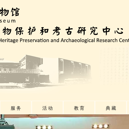
服 务
活 动
教 育
典 藏