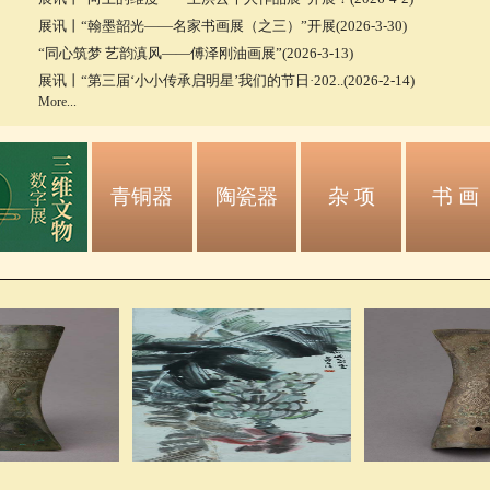
展讯丨“翰墨韶光——名家书画展（之三）”开展(2026-3-30)
“同心筑梦 艺韵滇风——傅泽刚油画展”(2026-3-13)
展讯丨“第三届‘小小传承启明星’我们的节日·202..(2026-2-14)
More...
青铜器
陶瓷器
杂 项
书 画