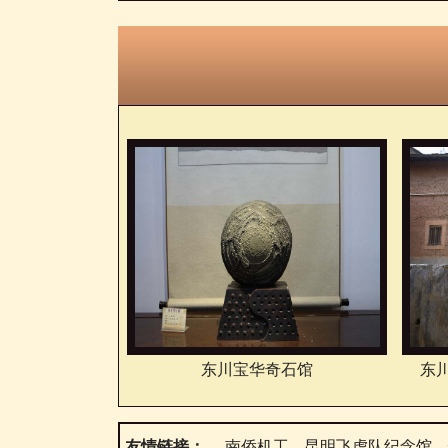
东川宝华奇石馆
东
友情链接：
南侨机工
昆明飞虎队纪念馆