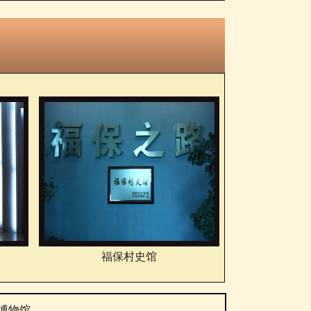
福保村史馆
博物馆