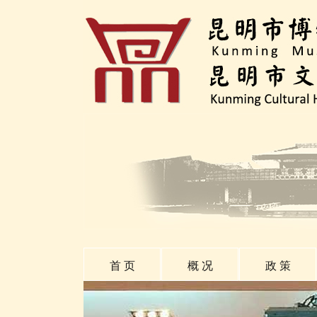
首 页
概 况
政 策