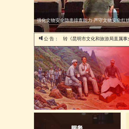
我馆赴柳州参加纪念飞虎队援华抗战85周年
公 告：
转《昆明市文化和旅游局直属事业