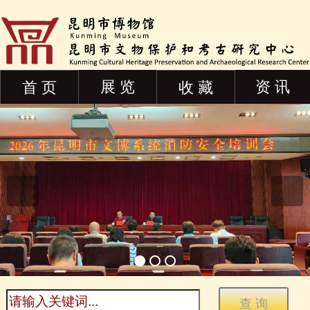
展 览
资 讯
首 页
收 藏