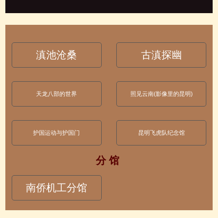
滇池沧桑
古滇探幽
天龙八部的世界
照见云南(影像里的昆明)
护国运动与护国门
昆明飞虎队纪念馆
分 馆
南侨机工分馆