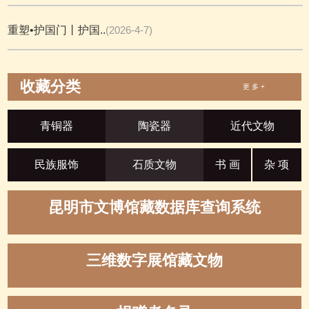
重塑•护国门丨护国..
(2026-4-7)
收藏分类
更 多 +
青铜器
陶瓷器
近代文物
民族服饰
石质文物
书 画
杂 项
昆明市文博馆藏数据库查询系统
三维数字展馆藏文物