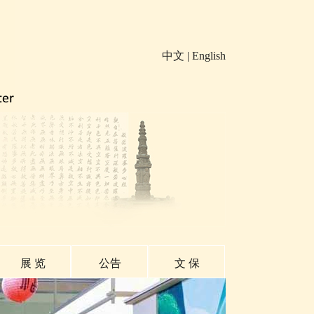
中文
|
English
展 览
公告
文 保