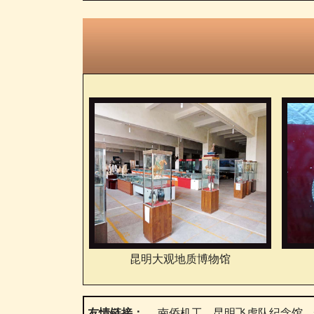
昆明大观地质博物馆
友情链接：
南侨机工
昆明飞虎队纪念馆