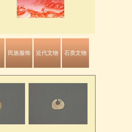
民族服饰
近代文物
石质文物