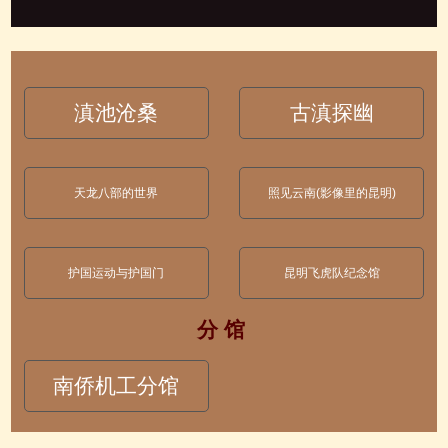
滇池沧桑
古滇探幽
天龙八部的世界
照见云南(影像里的昆明)
护国运动与护国门
昆明飞虎队纪念馆
分 馆
南侨机工分馆