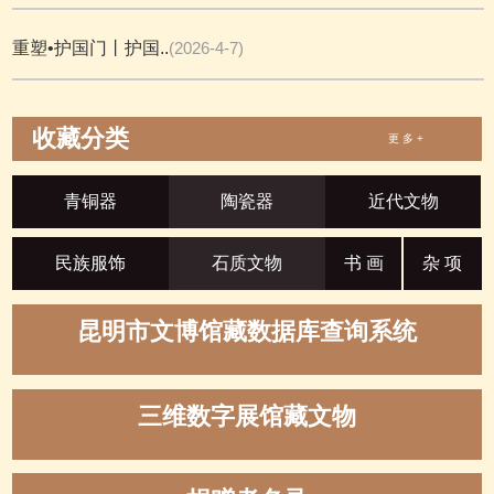
重塑•护国门丨护国..
(2026-4-7)
收藏分类
更 多 +
青铜器
陶瓷器
近代文物
民族服饰
石质文物
书 画
杂 项
昆明市文博馆藏数据库查询系统
三维数字展馆藏文物