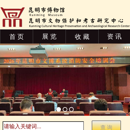
展 览
资 讯
首 页
收 藏