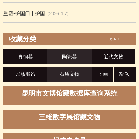
重塑•护国门丨护国..
(2026-4-7)
收藏分类
更 多 +
青铜器
陶瓷器
近代文物
民族服饰
石质文物
书 画
杂 项
昆明市文博馆藏数据库查询系统
三维数字展馆藏文物