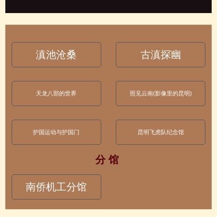
滇池沧桑
古滇探幽
天龙八部的世界
照见云南(影像里的昆明)
护国运动与护国门
昆明飞虎队纪念馆
分 馆
南侨机工分馆