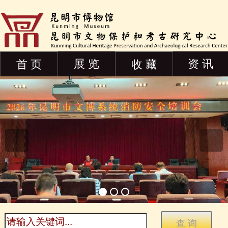
展 览
资 讯
首 页
收 藏