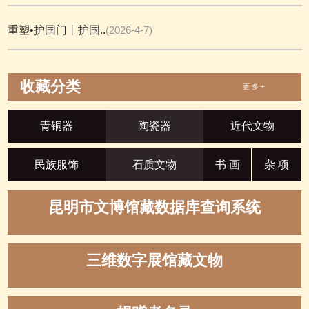
重塑•护国门丨护国..
(2026-4-7)
收藏分类
更 多 +
青铜器
陶瓷器
近代文物
民族服饰
石质文物
书 画
杂 项
昆明市文博馆藏数据库查询系统
三维数字展馆藏文物