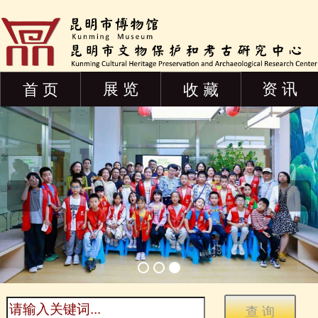
展 览
资 讯
首 页
收 藏