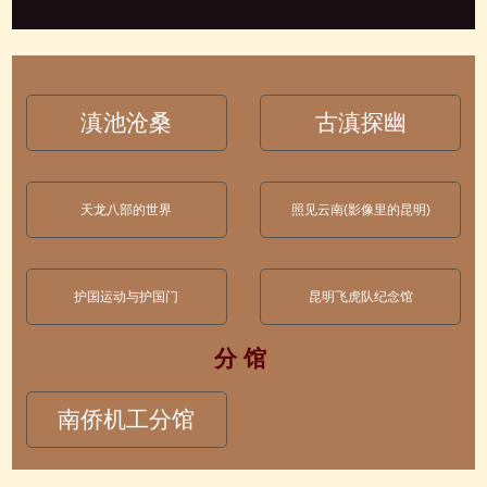
滇池沧桑
古滇探幽
天龙八部的世界
照见云南(影像里的昆明)
护国运动与护国门
昆明飞虎队纪念馆
分 馆
南侨机工分馆