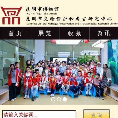
展 览
资 讯
首 页
收 藏