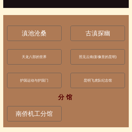
滇池沧桑
古滇探幽
天龙八部的世界
照见云南(影像里的昆明)
护国运动与护国门
昆明飞虎队纪念馆
分 馆
南侨机工分馆