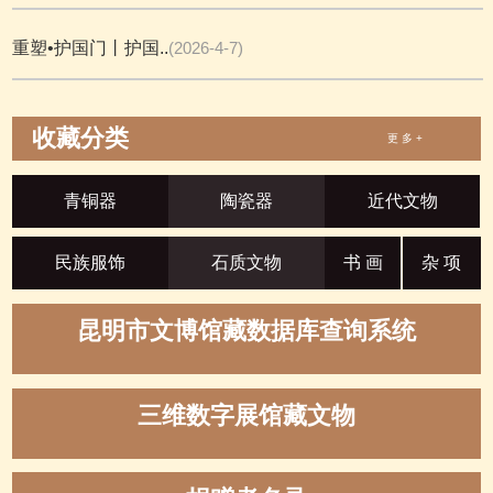
重塑•护国门丨护国..
(2026-4-7)
收藏分类
更 多 +
青铜器
陶瓷器
近代文物
民族服饰
石质文物
书 画
杂 项
昆明市文博馆藏数据库查询系统
三维数字展馆藏文物