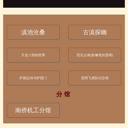
滇池沧桑
古滇探幽
天龙八部的世界
照见云南(影像里的昆明)
护国运动与护国门
昆明飞虎队纪念馆
分 馆
南侨机工分馆