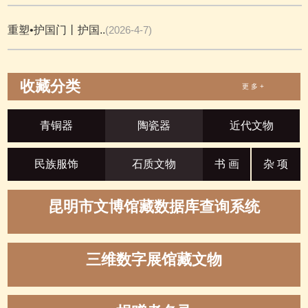
重塑•护国门丨护国..
(2026-4-7)
收藏分类
更 多 +
青铜器
陶瓷器
近代文物
民族服饰
石质文物
书 画
杂 项
昆明市文博馆藏数据库查询系统
三维数字展馆藏文物