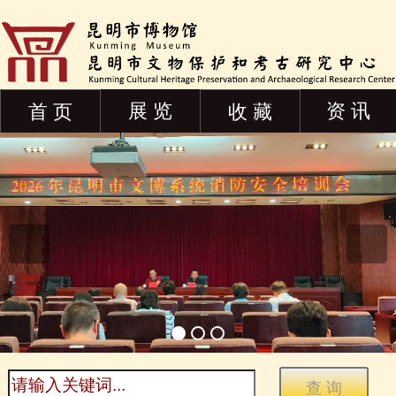
展 览
资 讯
首 页
收 藏