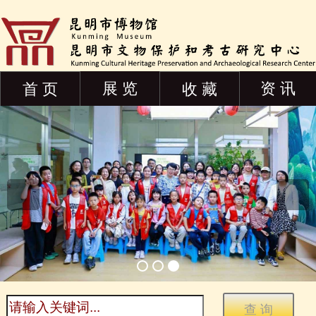
展 览
资 讯
首 页
收 藏