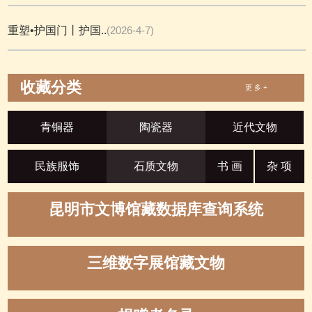
重塑•护国门丨护国..
(2026-4-7)
收藏分类
更 多 +
青铜器
陶瓷器
近代文物
民族服饰
石质文物
书 画
杂 项
昆明市文博馆藏数据库查询系统
三维数字展馆藏文物