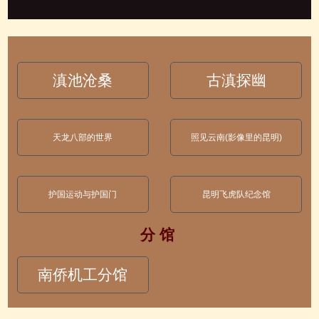
滇池沧桑
古滇探幽
天龙八部的世界
照见云南(影像里的昆明)
护国运动与护国门
昆明飞虎队纪念馆
分 馆
南侨机工分馆