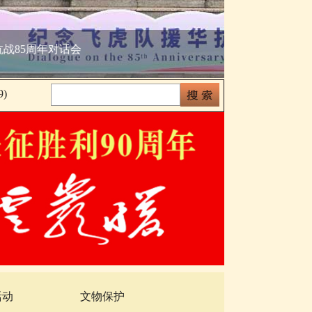
我馆赴柳州参加
)
活动
文物保护