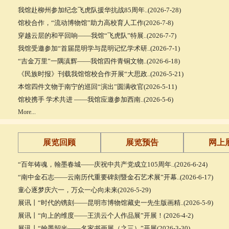
我馆赴柳州参加纪念飞虎队援华抗战85周年..(2026-7-28)
馆校合作，“流动博物馆”助力高校育人工作(2026-7-8)
穿越云层的和平回响——我馆“飞虎队”特展..(2026-7-7)
我馆受邀参加“首届昆明学与昆明记忆学术研..(2026-7-1)
“吉金万里”一隅滇辉——我馆四件青铜文物..(2026-6-18)
《民族时报》刊载我馆馆校合作开展“大思政..(2026-5-21)
本馆四件文物于南宁的巡回“演出”圆满收官(2026-5-11)
馆校携手 学术共进 ——我馆应邀参加西南..(2026-5-6)
More...
展览回顾
展览预告
网上
“百年铸魂，翰墨春城——庆祝中共产党成立105周年..(2026-6-24)
“南中金石志——云南历代重要碑刻暨金石艺术展”开幕..(2026-6-17)
童心逐梦庆六一，万众一心向未来(2026-5-29)
展讯丨“时代的镌刻——昆明市博物馆藏史一先生版画精..(2026-5-9)
展讯丨“向上的维度——王洪云个人作品展”开展！(2026-4-2)
展讯丨“翰墨韶光——名家书画展（之三）”开展(2026-3-30)