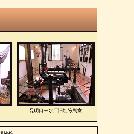
昆明自来水厂旧址陈列室
博物馆