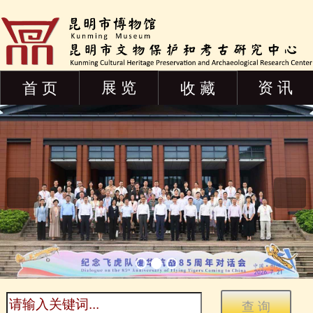
展 览
资 讯
首 页
收 藏