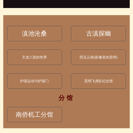
滇池沧桑
古滇探幽
天龙八部的世界
照见云南(影像里的昆明)
护国运动与护国门
昆明飞虎队纪念馆
分 馆
南侨机工分馆