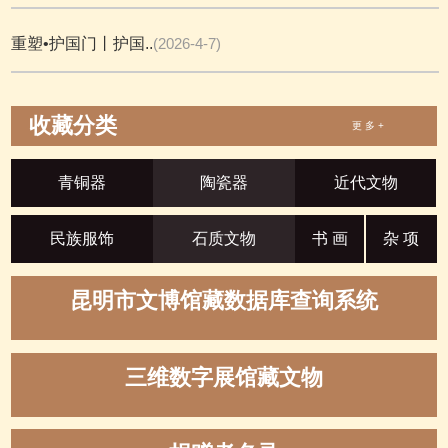
重塑•护国门丨护国..
(2026-4-7)
收藏分类
更 多 +
青铜器
陶瓷器
近代文物
民族服饰
石质文物
书 画
杂 项
昆明市文博馆藏数据库查询系统
三维数字展馆藏文物