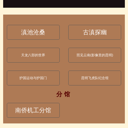
滇池沧桑
古滇探幽
天龙八部的世界
照见云南(影像里的昆明)
护国运动与护国门
昆明飞虎队纪念馆
分 馆
南侨机工分馆