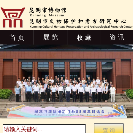
展 览
资 讯
首 页
收 藏