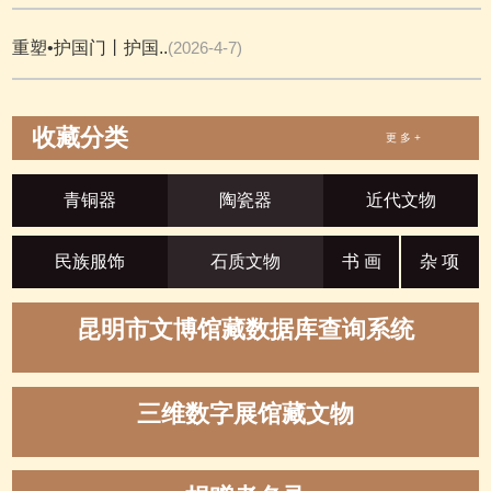
重塑•护国门丨护国..
(2026-4-7)
收藏分类
更 多 +
青铜器
陶瓷器
近代文物
民族服饰
石质文物
书 画
杂 项
昆明市文博馆藏数据库查询系统
三维数字展馆藏文物