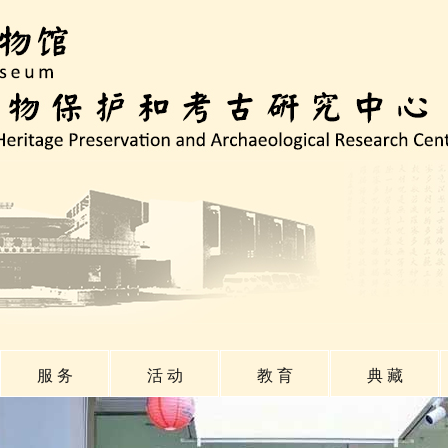
服 务
活 动
教 育
典 藏