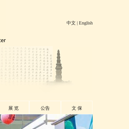
中文
|
English
展 览
公告
文 保