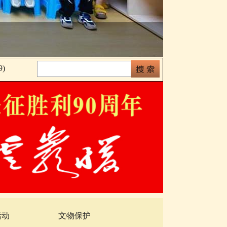
我馆赴柳州参加
)
活动
文物保护