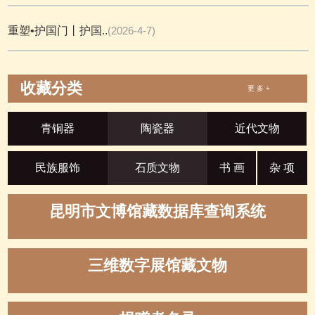
重塑•护国门丨护国..
(2026-4-7)
收藏分类
更 多 +
青铜器
陶瓷器
近代文物
民族服饰
石质文物
书 画
杂 项
昆明市文博馆藏数据库查询系统
三维数字展馆藏文物