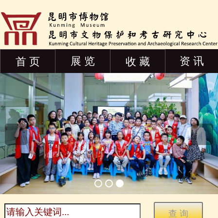
展 览
资 讯
首 页
收 藏