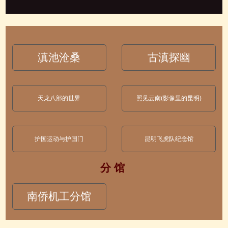
滇池沧桑
古滇探幽
天龙八部的世界
照见云南(影像里的昆明)
护国运动与护国门
昆明飞虎队纪念馆
分 馆
南侨机工分馆