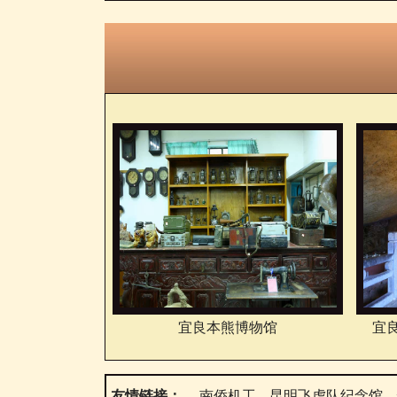
宜良本熊博物馆
宜
友情链接：
南侨机工
昆明飞虎队纪念馆