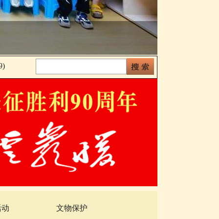
)
活动
文物保护