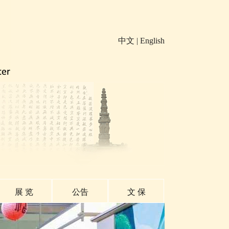
中文
|
English
展 览
公告
文 保