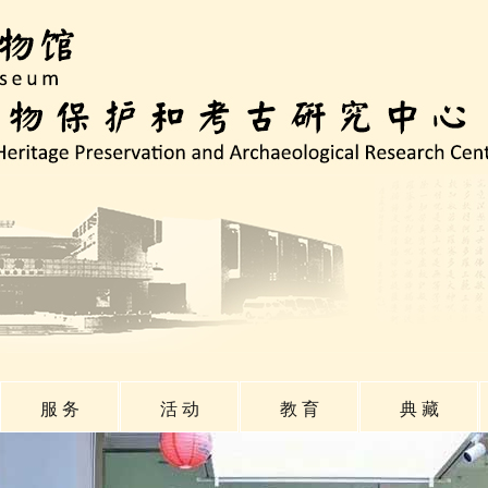
服 务
活 动
教 育
典 藏