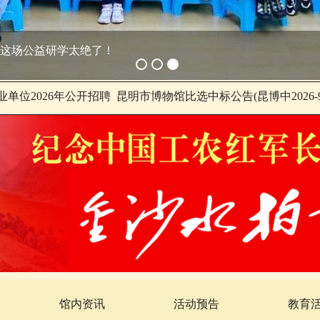
这场公益研学太绝了！
单位2026年公开招聘
昆明市博物馆比选中标公告(昆博中2026-9
馆内资讯
活动预告
教育