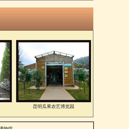
昆明瓜果农艺博览园
博物馆