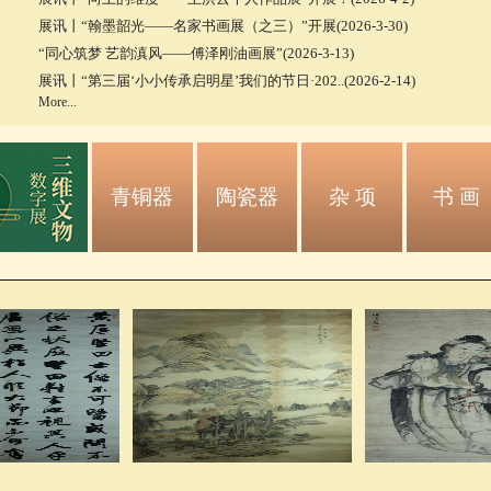
展讯丨“翰墨韶光——名家书画展（之三）”开展(2026-3-30)
“同心筑梦 艺韵滇风——傅泽刚油画展”(2026-3-13)
展讯丨“第三届‘小小传承启明星’我们的节日·202..(2026-2-14)
More...
青铜器
陶瓷器
杂 项
书 画