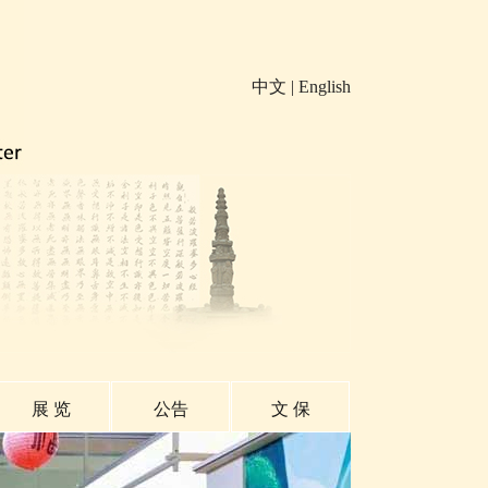
中文
|
English
展 览
公告
文 保