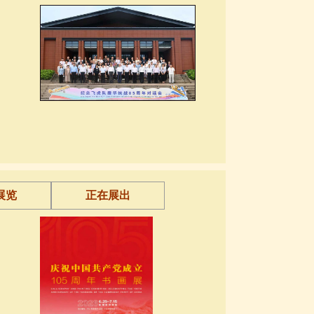
展览
正在展出