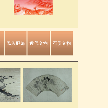
民族服饰
近代文物
石质文物