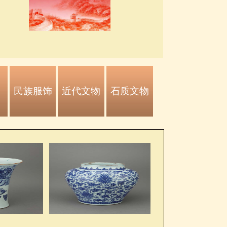
民族服饰
近代文物
石质文物