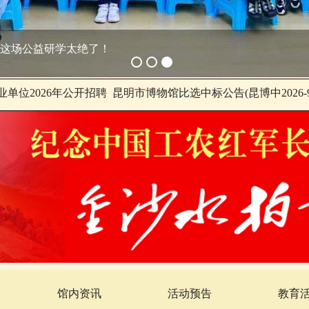
这场公益研学太绝了！
单位2026年公开招聘
昆明市博物馆比选中标公告(昆博中2026-9
馆内资讯
活动预告
教育