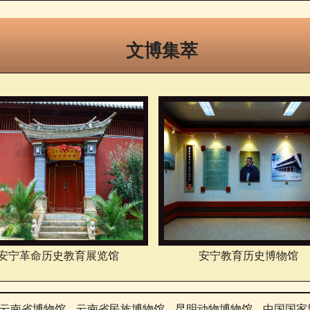
文博集萃
安宁革命历史教育展览馆
安宁教育历史博物馆
云南省博物馆
云南省民族博物馆
昆明动物博物馆
中国国家