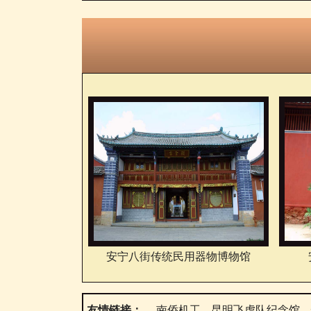
安宁八街传统民用器物博物馆
友情链接：
南侨机工
昆明飞虎队纪念馆