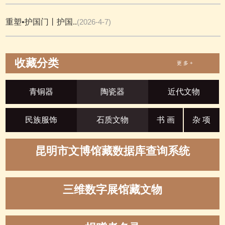
重塑•护国门丨护国..
(2026-4-7)
收藏分类
更 多 +
青铜器
陶瓷器
近代文物
民族服饰
石质文物
书 画
杂 项
昆明市文博馆藏数据库查询系统
三维数字展馆藏文物