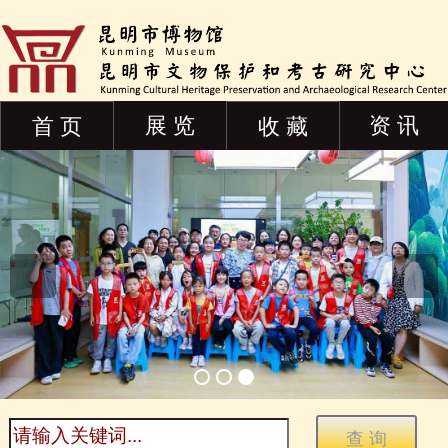
展 览
资 讯
首 页
收 藏