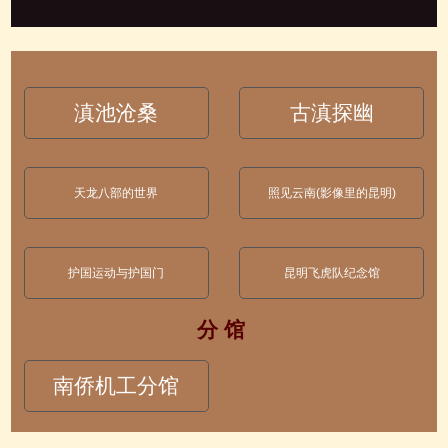
滇池沧桑
古滇探幽
天龙八部的世界
照见云南(影像里的昆明)
护国运动与护国门
昆明飞虎队纪念馆
分 馆
南侨机工分馆